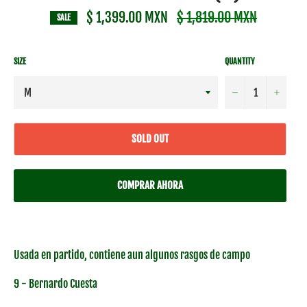
$ 1,399.00 MXN
Regular
$ 1,819.00 MXN
SALE
Price
SIZE
QUANTITY
−
+
SOLD OUT
COMPRAR AHORA
Usada en partido, contiene aun algunos rasgos de campo
9 - Bernardo Cuesta